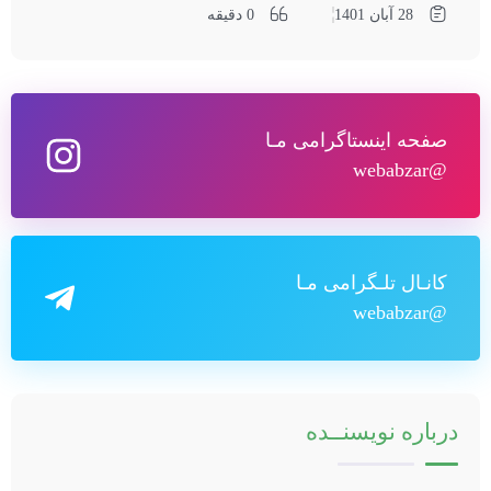
28 آبان 1401
0 دقیقه
صفحه اینستاگرامی مـا
@webabzar
کانـال تلـگرامی مـا
@webabzar
درباره
نویسنــده