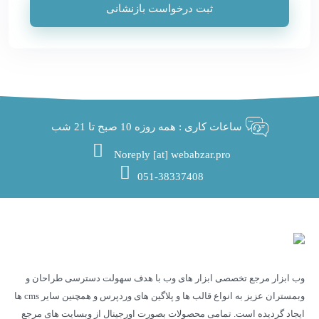
ثبت درخواست بازنشانی
ساعات کاری : همه روزه 10 صبح تا 21 شب
Noreply [at] webabzar.pro
051-38337408
وب ابزار مرجع تخصصی ابزار های وب با هدف سهولت دسترسی طراحان و
وبمستران عزیز به انواع قالب ها و پلاگین های وردپرس و همچنین سایر cms ها
ایجاد گردیده است. تمامی محصولات بصورت اورجینال از وبسایت های مرجع