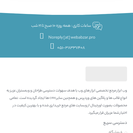
ساعات کاری : همه روزه 10 صبح تا 21 شب
Noreply [at] webabzar.pro
051-38337408
وب ابزار مرجع تخصصی ابزار های وب با هدف سهولت دسترسی طراحان و وبمستران عزیز به
انواع قالب ها و پلاگین های وردپرس و همچنین سایر cms ها ایجاد گردیده است. تمامی
محصولات بصورت اورجینال از وبسایت های مرجع خریداری شده و با بهترین کیفیت در
اختیار شما عزیزان قرار میگیرد.
دسترسی سریع
فروشگاه