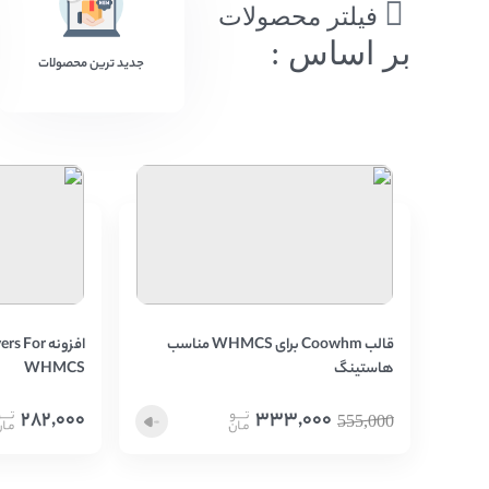
فیلتر محصولات
بر اساس :
جدید ترین محصولات
قالب Coowhm برای WHMCS مناسب
افزونه or
هاستینگ
WHMCS
282,000
333,000
555,000