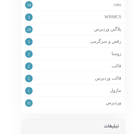
cms
34
WHMCS
3
پلاگین وردپرس
29
رقص و سرگرمی
3
زومبا
2
قالب
2
قالب وردپرس
2
ماژول
1
وردپرس
31
تبلیغات