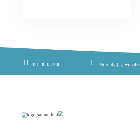
051-38337408
Noreply [at] webabz