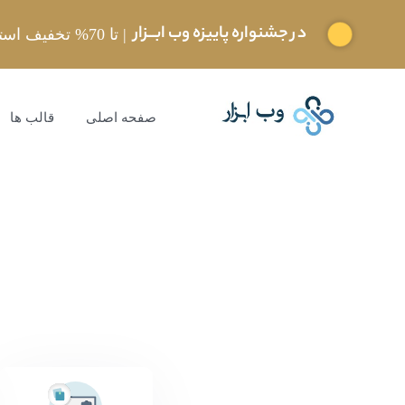
در جشنواره پاییزه وب ابـــزار
| تا 70% تخفیف استثنایی
صفحه اصلی
قالب ها
تمامی محصولات سایت
خانه
WHMCS
cms