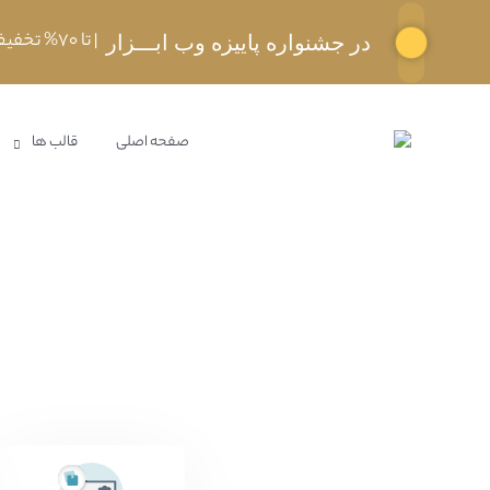
| تا 70% تخفیف استثنایی
در جشنواره پاییزه وب ابـــزار
صفحه اصلی
قالب ها
تمامی محصولات سایت
خانه
رقص و سرگرمی