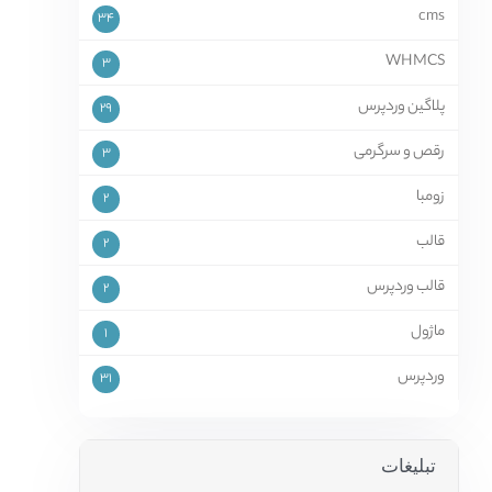
cms
34
WHMCS
3
پلاگین وردپرس
29
رقص و سرگرمی
3
زومبا
2
قالب
2
قالب وردپرس
2
ماژول
1
وردپرس
31
تبلیغات