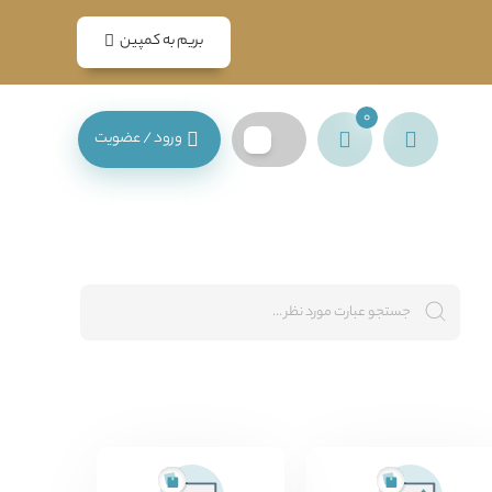
بریم به کمپین
0
ورود / عضویت