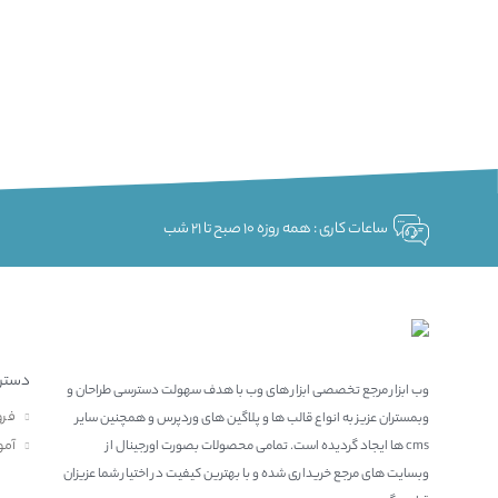
ساعات کاری : همه روزه 10 صبح تا 21 شب
دستر
وب ابزار مرجع تخصصی ابزار های وب با هدف سهولت دسترسی طراحان و
فرو
وبمستران عزیز به انواع قالب ها و پلاگین های وردپرس و همچنین سایر
آمو
cms ها ایجاد گردیده است. تمامی محصولات بصورت اورجینال از
وبسایت های مرجع خریداری شده و با بهترین کیفیت در اختیار شما عزیزان