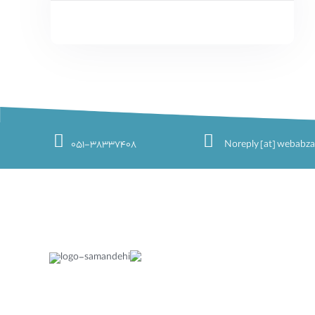
051-38337408
Noreply [at] webabza