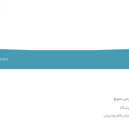
r.pro
سی سریع
شگاه
زش های وردپرس