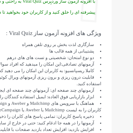
با افزونه آزمون ساز 
پیشرفته ای را خلق کنید و از کاربران خود بخواهید تا در
ویژگی های افزونه آزمون ساز Viral Quiz :
سازگاری لذت بخش بر روی تلفن همراه
پشتیبانی از همه قالب ها
دو نوع امتحان: شخصیتی و تست های های درهم
آزمونهای تصادفی:این امکان را میدهید که افراد سوال
کاملا ریسپانسیو: به کاربران این امکان را می دهید ک
قابلیت درون ریزی و برون ریزی آزمونهای ویرال کوئی
استفاده کنید.
آزمونهای چند صفحه ای: آزمونهای چند صفحه ای ایجاد
ابزار بازاریابی فوق العاده: ایمیل استفاده کنندگان را 
کاربران را به لیست Mailchimp یا Aweber یا ActiveCampaign خود اضافه کنید
ذخیره پاسخ کاربران: تمامی پاسخ های کابران را ذخیر
آزمونها را در همه جا ادغام کنید: حتی در خارج از سایت خو
افزایش بازدید: افزایش تعداد بازدید صفحات با قابلیت refresh مرور