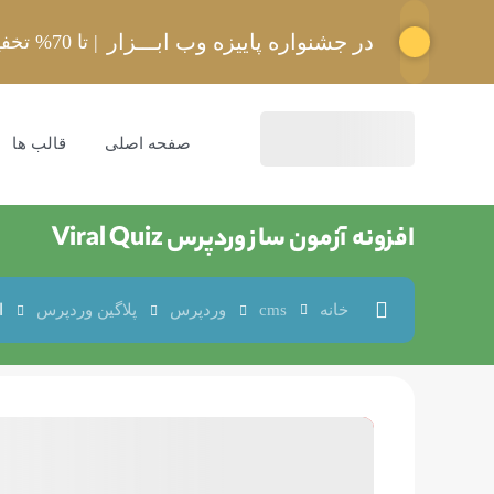
در جشنواره پاییزه وب ابـــزار
| تا 70% تخفیف استثنایی
صفحه اصلی
قالب ها
افزونه آزمون ساز وردپرس Viral Quiz
خانه
cms
وردپرس
پلاگین وردپرس
ا