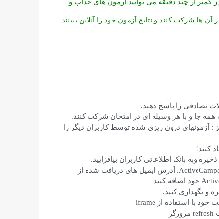
وردپِرس Viral Quiz به راحتی و در کمتر از چند دقیقه می توانید آزمون های جذاب و
 آن ها شرکت کنند و نتایج آزمون خود را آنلاین ببینند.
ات تصادفی را پاسخ دهند.
ه همه جا و با هر وسیله ای در امتحان شرکت کنند.
ز : آزمونهای درون ریزی شده توسط کاربران دیگر را
 کنید!
ذخیره وبه بانک اطلاعاتی کاربران بیافزایید.
هماهنگ با سرویس های Mailchimp و Aweber و ActiveCampaign. آدرس ایمیل های دریافت شده از
ه و نگهداری کنید.
د با استفاده از iframe
گر