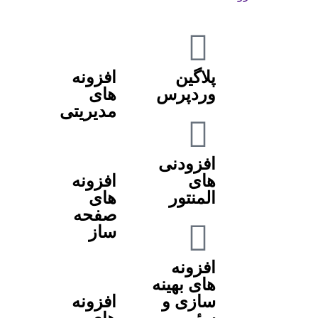
پلاگین
افزونه
وردپرس
های
مدیریتی
افزودنی
های
افزونه
المنتور
های
صفحه
ساز
افزونه
های بهینه
سازی و
افزونه