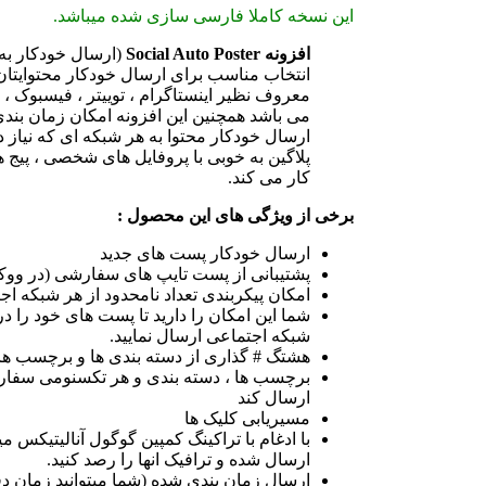
این نسخه کاملا فارسی سازی شده میباشد.
افزونه
Social Auto Poster
(ارسال خودکار به
انتخاب مناسب برای ارسال خودکار محتوایتان
معروف نظیر اینستاگرام ، توییتر ، فیسبوک ،
می باشد همچنین این افزونه امکان زمان بندی
ارسال خودکار محتوا به هر شبکه ای که نیاز دا
پلاگین به خوبی با پروفایل های شخصی ، پیج 
کار می کند.
برخی از ویژگی های این محصول :
ارسال خودکار پست های جدید
پشتیبانی از پست تایپ های سفارشی (در وو
امکان پیکربندی تعداد نامحدود از هر شبکه اج
شما این امکان را دارید تا پست های خود را 
شبکه اجتماعی ارسال نمایید.
هشتگ # گذاری از دسته بندی ها و برچسب ها
برچسب ها ، دسته بندی و هر تکسنومی سفارش
ارسال کند
مسیریابی کلیک ها
با ادغام با تراکینگ کمپین گوگول آنالیتیکس می
ارسال شده و ترافیک انها را رصد کنید.
ارسال زمان بندی شده (شما میتوانید زمان د