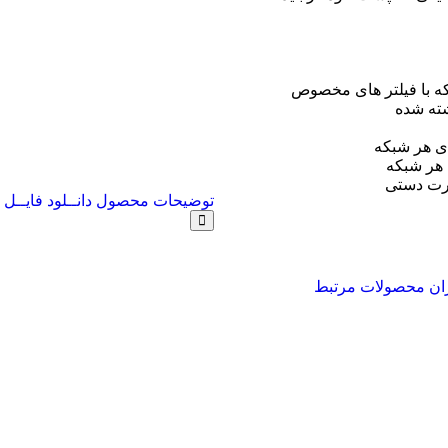
که با فیلتر های مخصوص
شته شده
ی هر شبکه
 هر شبکه
ورت دستی
توضیحات محصول
دانــلود فایــل 
ران
محصولات مرتبط