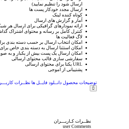
ارسال شود را تنظیم نمایید)
ارسال مجدد خودکار پست ها
کوتاه کننده لینک
آمار و گزارش های ارسال
ارائه نمودارهای گرافیکی برای ارسال هر شب
کنترل کامل بر رسانه و محتوای اشتراک گذا
لاگ فعالیت ها
امکان انتخاب ارسال بر حسب دسته بندی برا
امکان استثنا ارسال به دسته بندی خاص برای
امکان ارسال یک پست بیش از یکبار و به ص
سفارشی سازی قالب محتوای ارسالی
URL یکتا برای محتوای ارسالی
پشتیبانی از اموجی
توضیحات محصول
دانــلود فایــل ها
نظــرات کاربـــ
نظــرات
کـاربـــران
user Comments