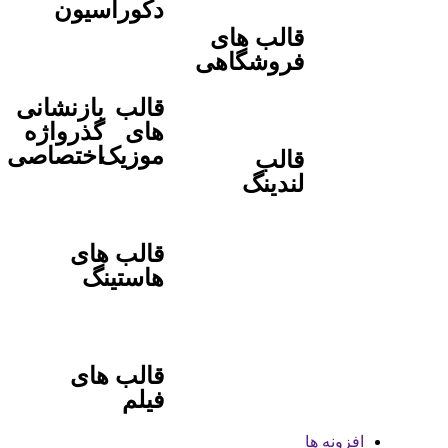
دکوراسیون
قالب های
فروشگاهی
قالب
بازنشانی
های
گذرواژه
موزیک
اختصاصی
قالب
لندینگ
قالب های
هاستینگ
قالب های
فیلم
افزونه ها