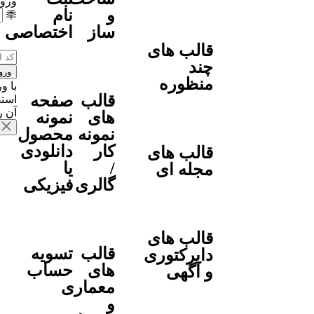
ورود
و
نام
ساز
اختصاصی
قالب های
چند
ورو
منظوره
با و
قالب
صفحه
استف
آن ر
های
نمونه
نمونه
محصول
کار
دانلودی
قالب های
/
یا
مجله ای
گالری
فیزیکی
قالب های
قالب
تسویه
دایرکتوری
های
حساب
و آگهی
معماری
و