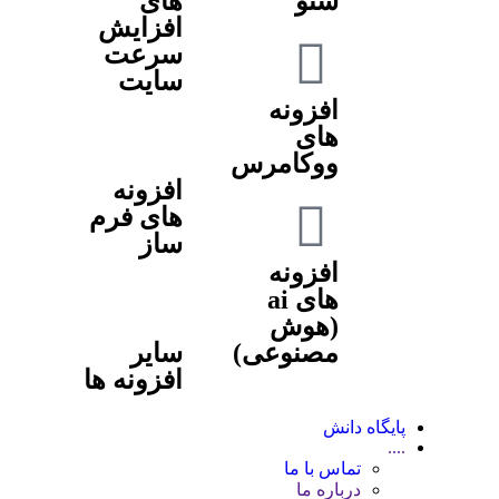
سئو
های
افزایش
سرعت
سایت
افزونه
های
ووکامرس
افزونه
های فرم
ساز
افزونه
های ai
(هوش
مصنوعی)
سایر
افزونه ها
پایگاه دانش
....
تماس با ما
درباره ما