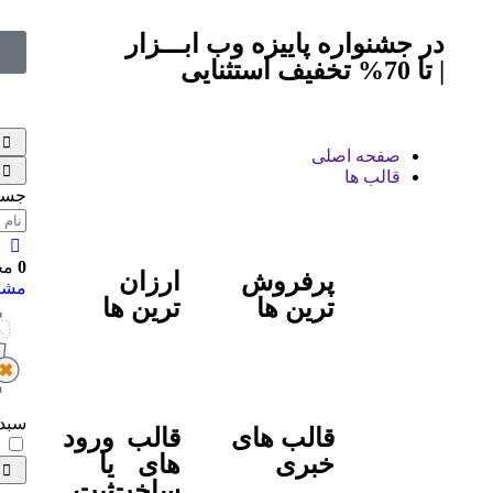
در جشنواره پاییزه وب ابـــزار
ب
| تا 70% تخفیف استثنایی
صفحه اصلی
قالب ها
جست
0
0
مح
پرفروش
ارزان
مشاه
ترین ها
ترین ها
سبد 
قالب های
قالب
ورود
خبری
های
یا
ساخت
ثبت