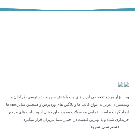
ساعات کاری : همه روزه 10 صبح تا 21 شب
Noreply [at] webabzar.pro
051-38337408
وب ابزار مرجع تخصصی ابزار های وب با هدف سهولت دسترسی طراحان و
وبمستران عزیز به انواع قالب ها و پلاگین های وردپرس و همچنین سایر cms ها
ایجاد گردیده است. تمامی محصولات بصورت اورجینال از وبسایت های مرجع
خریداری شده و با بهترین کیفیت در اختیار شما عزیزان قرار میگیرد.
دسترسی سریع