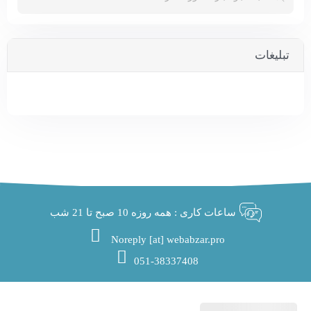
تبلیغات
ساعات کاری : همه روزه 10 صبح تا 21 شب
Noreply [at] webabzar.pro
051-38337408