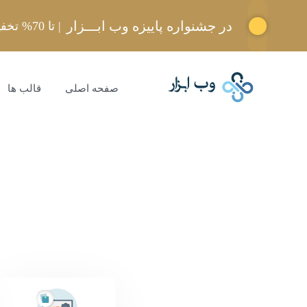
در جشنواره پاییزه وب ابـــزار
| تا 70% تخفیف استثنایی
صفحه اصلی
قالب ها
تمامی محصولات سایت
خانه
WHMCS
cms
قالب