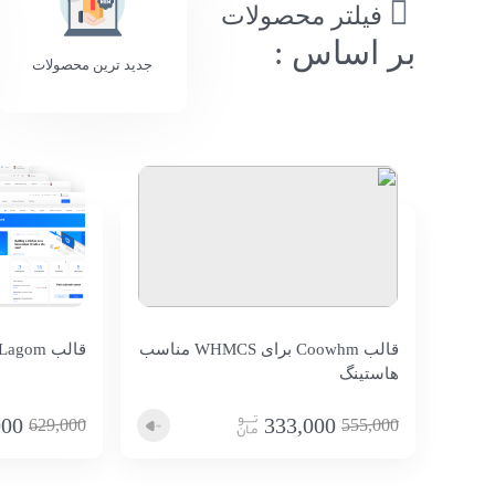
فیلتر محصولات
بر اساس :
جدید ترین محصولات
قالب Coowhm برای WHMCS مناسب
قالب Lagom برای WHMCS
هاستینگ
000
333,000
629,000
555,000