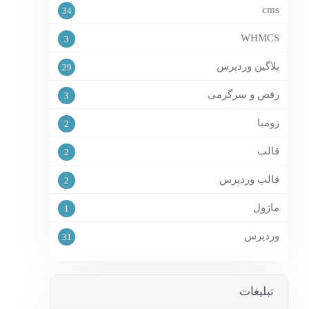
cms
34
WHMCS
3
پلاگین وردپرس
29
رقص و سرگرمی
3
زومبا
2
قالب
2
قالب وردپرس
2
ماژول
1
وردپرس
31
تبلیغات