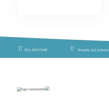
051-38337408
Noreply [at] webabz